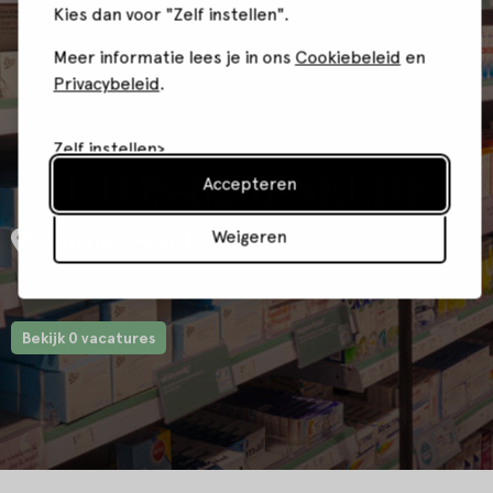
Kies dan voor "Zelf instellen".
Meer informatie lees je in ons
Cookiebeleid
en
Privacybeleid
.
Zelf instellen
ETOS-6270-NEEDE
Accepteren
Weigeren
Borculoseweg 15, Neede
Bekijk 0 vacatures