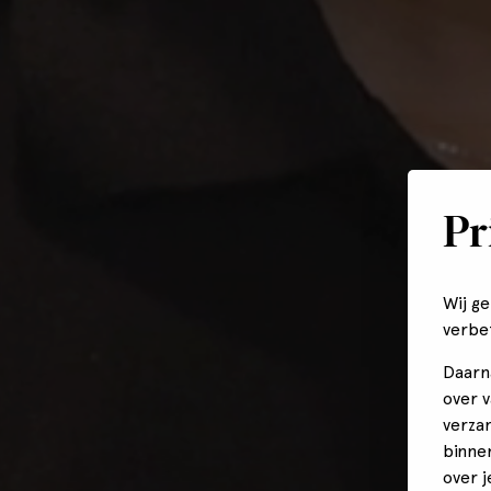
Pr
Wij g
verbe
Daarn
over 
verza
binne
over 