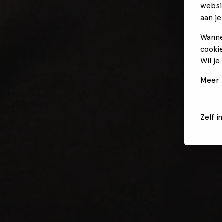
websi
aan je
Wanne
cookie
Wil je
Meer i
Zelf i