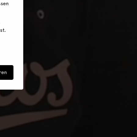
ssen
e
st.
ren