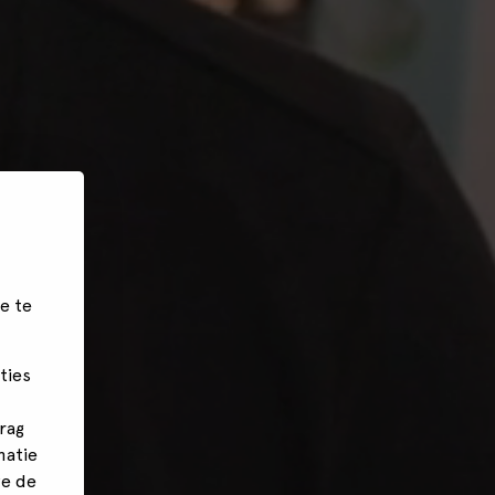
e te
ties
rag
matie
we de