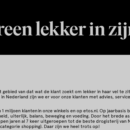
een lekker in zij
 gebied van dat wat de klant zoekt om lekker in haar vel te z
 in Nederland zijn we er voor onze klanten met advies, servi
 miljoen klanten in onze winkels en op etos.nl. Op jaarbasis 
id, uiterlijk, balans, beweging en voeding. Door het brede a
open jaren al 7 keer uitgeroepen tot de beste drogisterij van
categorie shopping). Daar zijn we heel trots op!