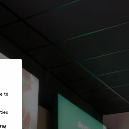
e te
ties
rag