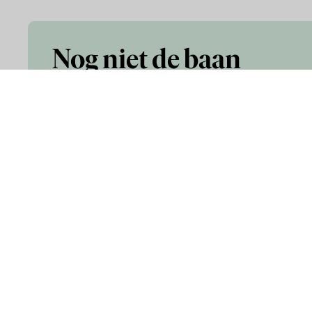
Nog niet de baan
gevonden die je
zoekt?
Infor