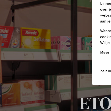
binne
over 
websi
aan je
Wanne
cookie
Wil je
Meer i
Zelf i
ETO