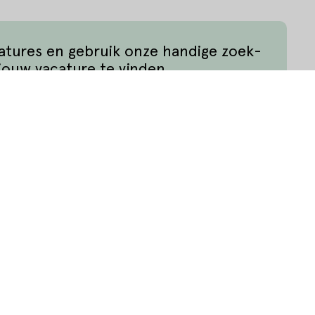
catures en gebruik onze handige zoek-
jouw vacature te vinden.