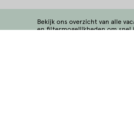
Bekijk ons overzicht van alle va
en filtermogelijkheden om snel 
Bekijk alle vacatures
matie
Waar wil je werken?