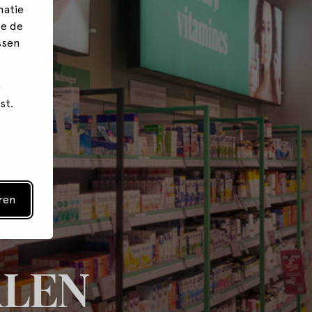
matie
we de
ssen
e
st.
ren
ALEN