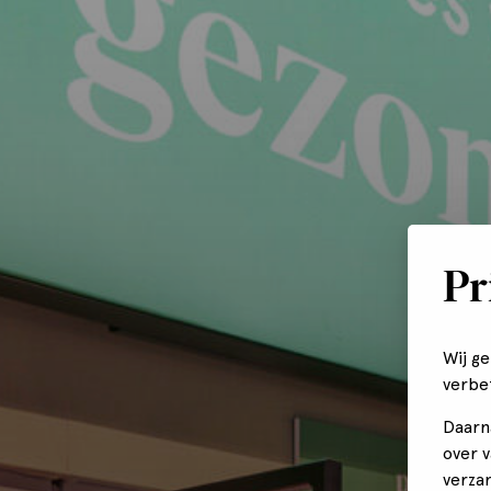
Pr
Wij g
verbe
Daarn
over 
verza