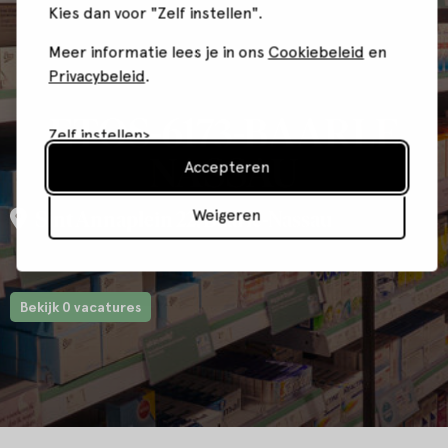
Kies dan voor "Zelf instellen".
Meer informatie lees je in ons
Cookiebeleid
en
Privacybeleid
.
ETOS-6173-BAARLE
Zelf instellen
NASSAU
Accepteren
Weigeren
Sint Annaplein 22, Baarle-Nassau
Bekijk 0 vacatures