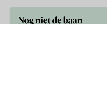
Nog niet de baan
gevonden die je
zoekt?
Infor