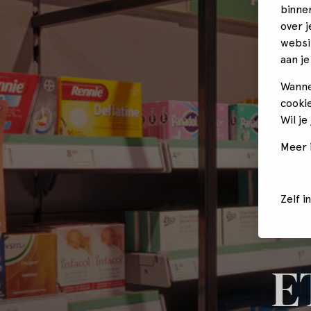
binne
over 
websi
aan je
Wanne
cookie
Wil je
Meer i
Zelf i
E