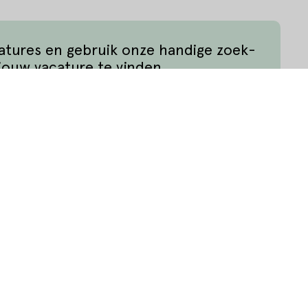
catures en gebruik onze handige zoek-
jouw vacature te vinden.