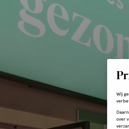
Pr
Wij g
verbe
Daarn
over 
verza