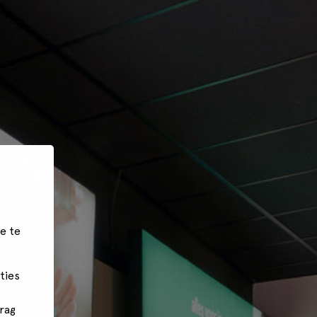
e te
ties
rag