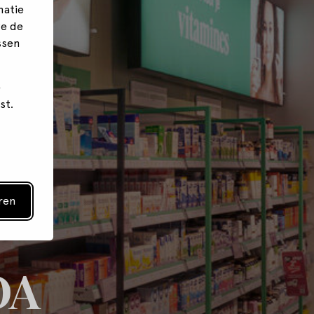
matie
we de
ssen
e
st.
ren
DA