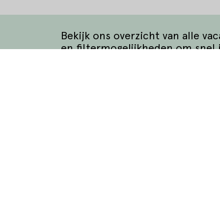
Bekijk ons overzicht van alle va
en filtermogelijkheden om snel 
Bekijk alle vacatures
matie
Waar wil je werken?