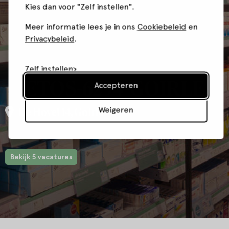
Kies dan voor "Zelf instellen".
Meer informatie lees je in ons
Cookiebeleid
en
Privacybeleid
.
Zelf instellen
ETOS-6294-GOIRLE
Accepteren
Weigeren
De Hovel 14, Goirle
Bekijk 5 vacatures