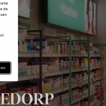
matie
we de
ssen
e
st.
ren
NIEDORP