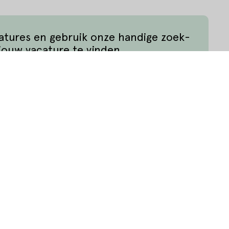
catures en gebruik onze handige zoek-
jouw vacature te vinden.