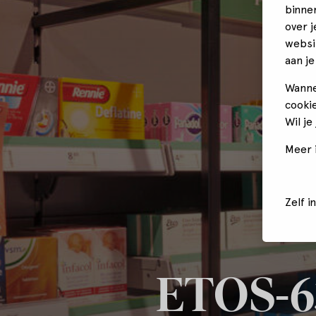
binne
over 
websi
aan je
Wanne
cookie
Wil je
Meer i
Zelf i
ETOS-6