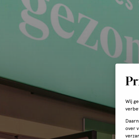
Pr
Wij g
verbe
Daarn
over 
verza