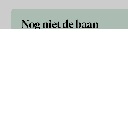
Nog niet de baan
gevonden die je
zoekt?
Infor