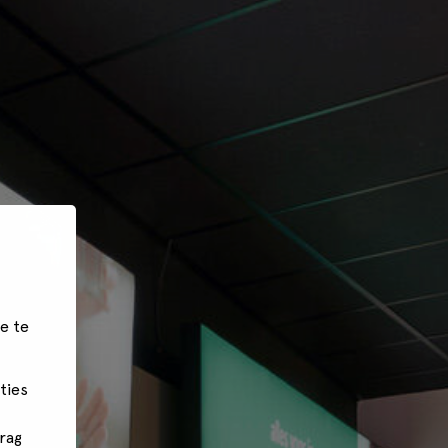
e te
ties
rag