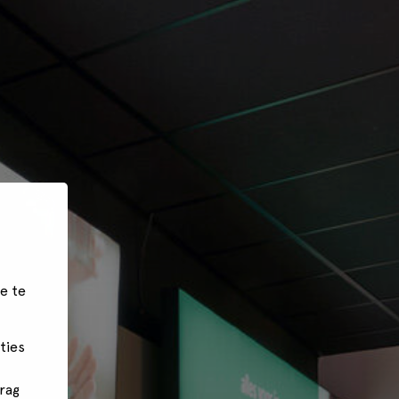
e te
ties
rag