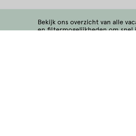
Bekijk ons overzicht van alle va
en filtermogelijkheden om snel 
Bekijk alle vacatures
matie
Waar wil je werken?