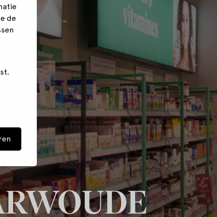
matie
we de
ssen
e
st.
ren
HARWOUDE