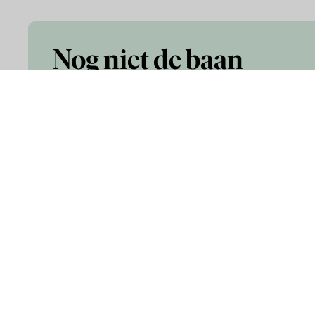
Nog niet de baan
gevonden die je
zoekt?
Infor