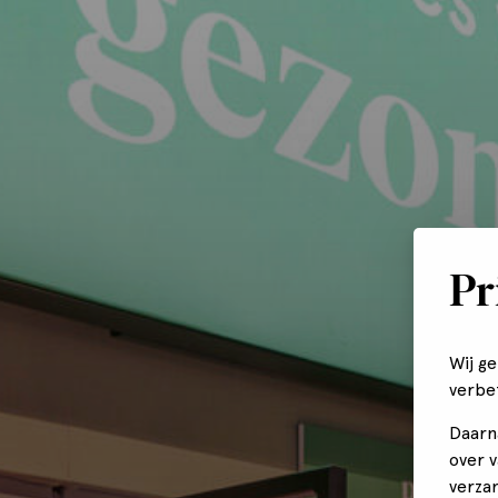
Pr
Wij g
verbe
Daarn
over 
verza