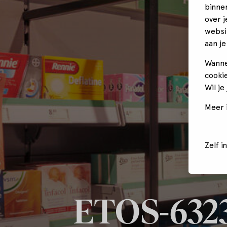
binne
over 
websi
aan je
Wanne
cookie
Wil je
Meer i
Zelf i
ETOS-63