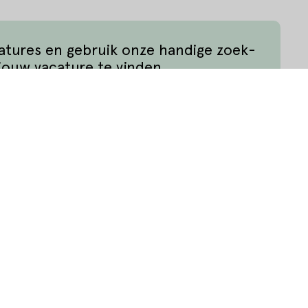
catures en gebruik onze handige zoek-
jouw vacature te vinden.