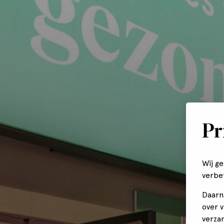
Pr
Wij g
verbe
Daarn
over 
verza