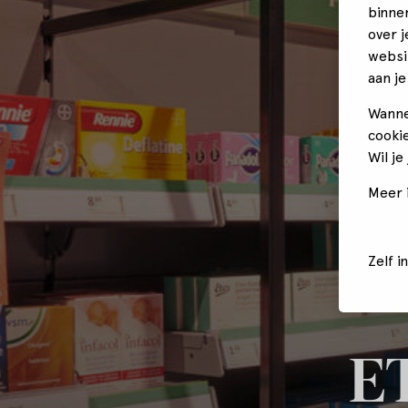
binne
over 
websi
aan je
Wanne
cookie
Wil je
Meer i
Zelf i
E