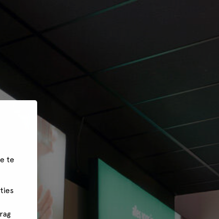
e te
ties
rag