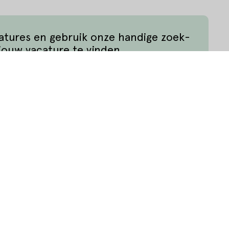
catures en gebruik onze handige zoek-
jouw vacature te vinden.