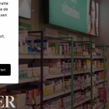
matie
we de
ssen
e
st.
ren
ER