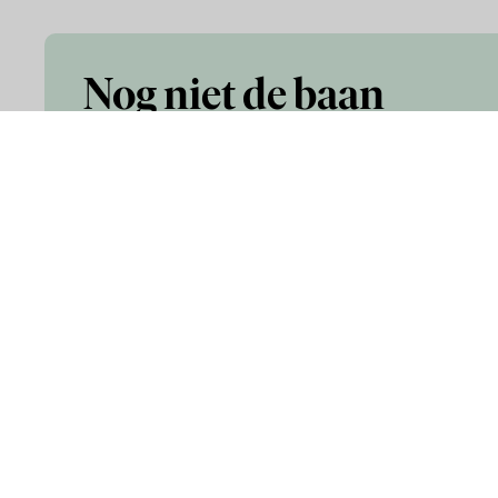
Nog niet de baan
gevonden die je
zoekt?
Infor