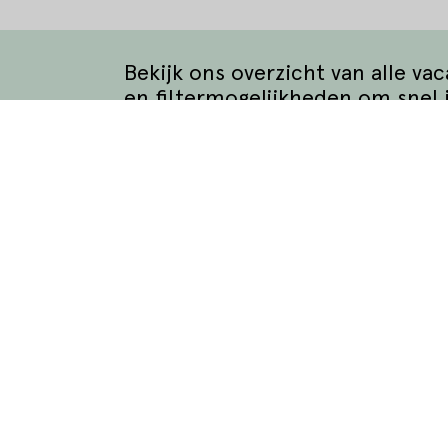
Bekijk ons overzicht van alle va
en filtermogelijkheden om snel 
Bekijk alle vacatures
matie
Waar wil je werken?