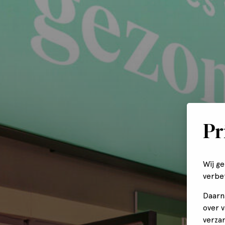
Pr
Wij g
verbe
Daarn
over 
verza