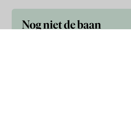
Nog niet de baan
gevonden die je
zoekt?
Infor