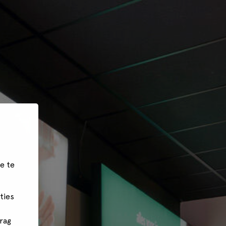
e te
ties
rag