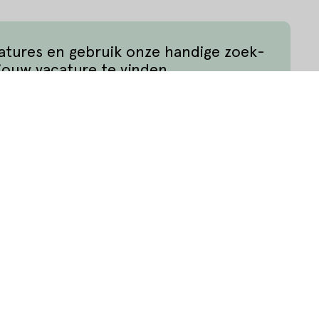
catures en gebruik onze handige zoek-
jouw vacature te vinden.