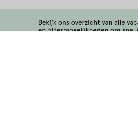
Bekijk ons overzicht van alle va
en filtermogelijkheden om snel 
Bekijk alle vacatures
matie
Waar wil je werken?