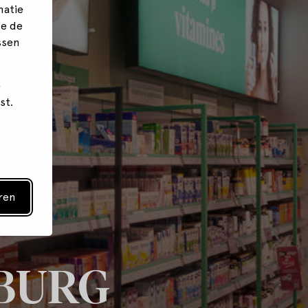
matie
we de
ssen
e
st.
ren
NBURG