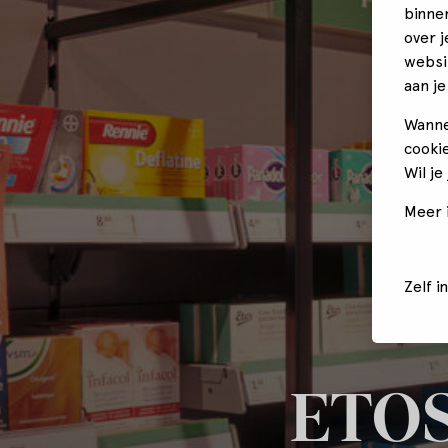
binne
over 
websi
aan je
Wanne
cookie
Wil je
Meer i
Zelf i
ETOS