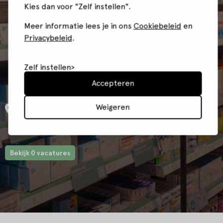
Kies dan voor "Zelf instellen".
Meer informatie lees je in ons
Cookiebeleid
en
Privacybeleid
.
Zelf instellen
ETOS-8384-VENRAY
Accepteren
Weigeren
Grotestraat 65, Venray
Bekijk 0 vacatures