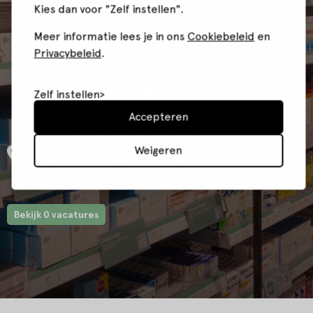
Kies dan voor "Zelf instellen".
Meer informatie lees je in ons
Cookiebeleid
en
Privacybeleid
.
ETOS-6052-
Zelf instellen
OISTERWIJK
Accepteren
Weigeren
Dorpsstraat 30, Oisterwijk
Bekijk 0 vacatures