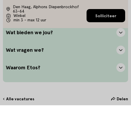
Den Haag, Alphons Diepenbrockhof
63-64
Winkel
Solliciteer
min 3 - max 12 uur
Wat bieden we jou?
Wat vragen we?
Waarom Etos?
Alle vacatures
Delen
Hoe maak jij het verschil?
Bij Etos zetten we onze klant altijd voorop. Door oprechte
interesse en het stellen van de juiste vragen bieden we onze klanten
in de winkel de allerbeste service. Door persoonlijk en betekenisvol