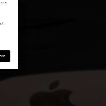
ssen
e
st.
ren