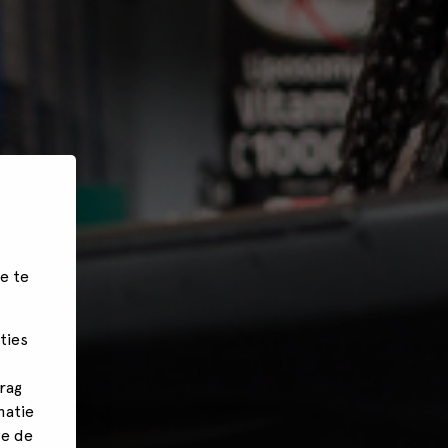
e te
ties
rag
matie
we de