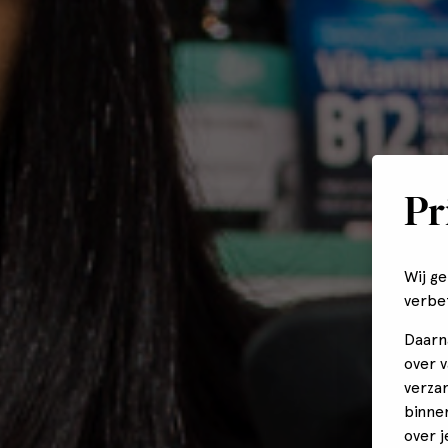
Pr
Wij g
verbe
Daarn
over 
verza
binne
over 