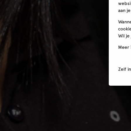
websi
aan je
Wanne
cookie
Wil je
Meer i
Zelf i