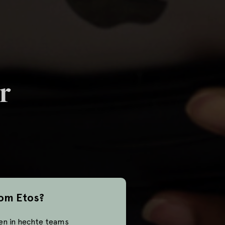
r
om Etos?
en in hechte teams