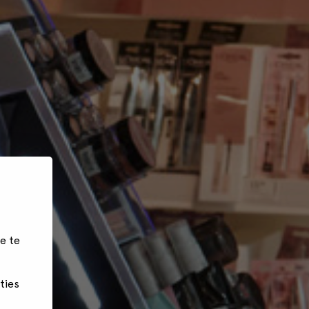
e te
ties