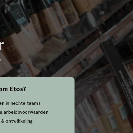
r
r
om Etos?
en in hechte teams
e arbeidsvoorwaarden
 & ontwikkeling