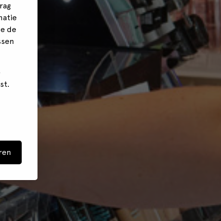
rag
matie
we de
ssen
e
st.
ren