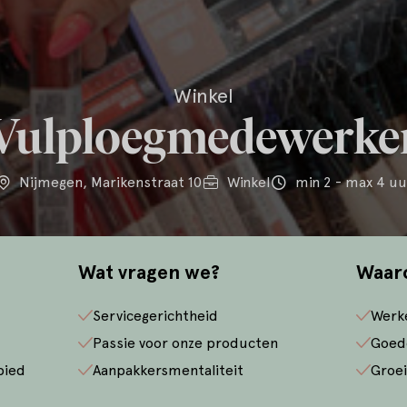
Winkel
Vulploegmedewerke
Nijmegen, Marikenstraat 10
Winkel
min 2 - max 4 uu
Wat vragen we?
Waar
Servicegerichtheid
Werk
Passie voor onze producten
Goed
bied
Aanpakkersmentaliteit
Groei