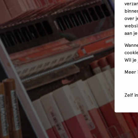
verza
binne
over 
websi
aan je
Wanne
cookie
Wil je
Meer i
Zelf i