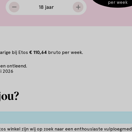
per week
18 jaar
jarige bij Etos
€ 110,64
bruto per week.
en ontleend.
ni 2026
jou?
tos winkel zijn wij op zoek naar een enthousiaste vulploegmed