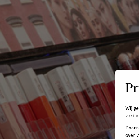
Pr
Wij g
verbe
Daarn
over 