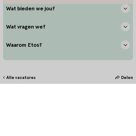
Wat bieden we jou?
Wat vragen we?
Waarom Etos?
Alle vacatures
Delen
Hoe maak jij het verschil?
Bij Etos zetten we onze klant altijd voorop. Door oprechte
interesse en het stellen van de juiste vragen bieden we onze klanten
in de winkel de allerbeste service. Door persoonlijk en betekenisvol
contact te maken, creëer je een unieke connectie waarmee jij hét
verschil maakt.
Wat ons drijft