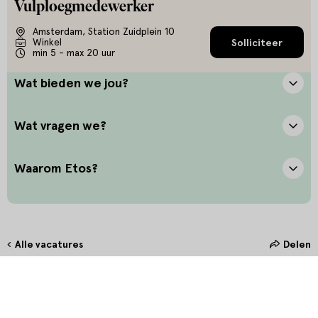
Vulploegmedewerker
Amsterdam, Station Zuidplein 10
Winkel
Solliciteer
min 5 - max 20 uur
Wat bieden we jou?
Wat vragen we?
Waarom Etos?
Alle vacatures
Delen
Hoe maak jij het verschil?
Bij Etos zetten we onze klant altijd voorop. Door oprechte
interesse en het stellen van de juiste vragen bieden we onze klanten
in de winkel de allerbeste service. Door persoonlijk en betekenisvol