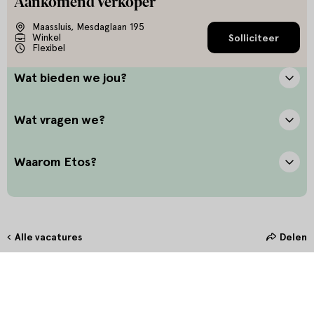
Aankomend Verkoper
Maassluis, Mesdaglaan 195
Winkel
Solliciteer
Flexibel
Wat bieden we jou?
Wat vragen we?
Waarom Etos?
Alle vacatures
Delen
Hoe maak jij het verschil?
Bij Etos zetten we onze klant altijd voorop. Door oprechte
interesse en het stellen van de juiste vragen bieden we onze klanten
in de winkel de allerbeste service. Door persoonlijk en betekenisvol