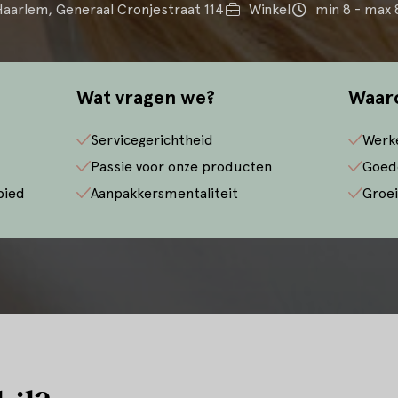
aarlem, Generaal Cronjestraat 114
Winkel
min 8 - max 
Wat vragen we?
Waar
Servicegerichtheid
Werk
Passie voor onze producten
Goed
bied
Aanpakkersmentaliteit
Groei