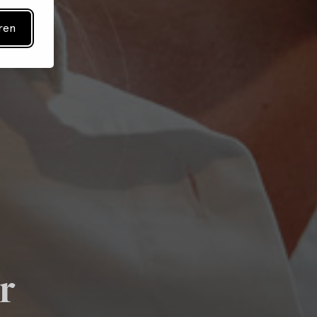
ren
r