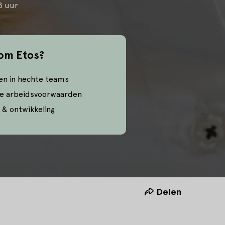
8 uur
om Etos?
en in hechte teams
e arbeidsvoorwaarden
 & ontwikkeling
Delen