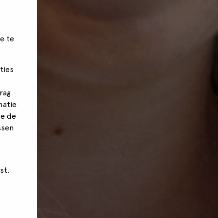
e te
ties
rag
matie
we de
ssen
e
st.