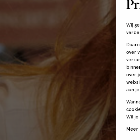
Pr
Wij g
verbe
Daarn
over 
verza
binne
over 
websi
aan je
Wanne
cookie
Wil je
Meer i