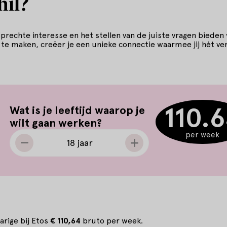
hil?
 oprechte interesse en het stellen van de juiste vragen bieden
 te maken, creëer je een unieke connectie waarmee jij hét ver
110.
Leeftijd
Wat is je leeftijd waarop je
wilt gaan werken?
per week
18 jaar
jarige bij Etos
€ 110,64
bruto per week.