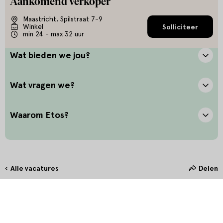
Aankomend Verkoper
Maastricht, Spilstraat 7-9
Winkel
Solliciteer
min 24 - max 32 uur
Wat bieden we jou?
Wat vragen we?
Waarom Etos?
Alle vacatures
Delen
Hoe maak jij het verschil?
Bij Etos zetten we onze klant altijd voorop. Door oprechte
interesse en het stellen van de juiste vragen bieden we onze klanten
in de winkel de allerbeste service. Door persoonlijk en betekenisvol