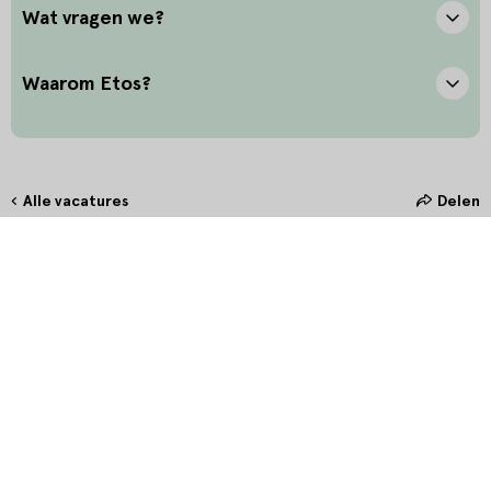
Wat vragen we?
Waarom Etos?
Alle vacatures
Delen
Hoe maak jij het verschil?
Bij Etos zetten we onze klant altijd voorop. Door oprechte
interesse en het stellen van de juiste vragen bieden we onze klanten
in de winkel de allerbeste service. Door persoonlijk en betekenisvol
contact te maken, creëer je een unieke connectie waarmee jij hét
verschil maakt.
Wat betekent dit voor jou?
Wil jij elke dag weer het beste uit jezelf halen en de Allerbeste
Service aan de klant leveren? Neem jij graag verantwoordelijkheid
voor het vlekkeloos reilen en zeilen van de winkel, krijg je energie
van het ontwikkelen en coachen van collega’s, om zo samen de