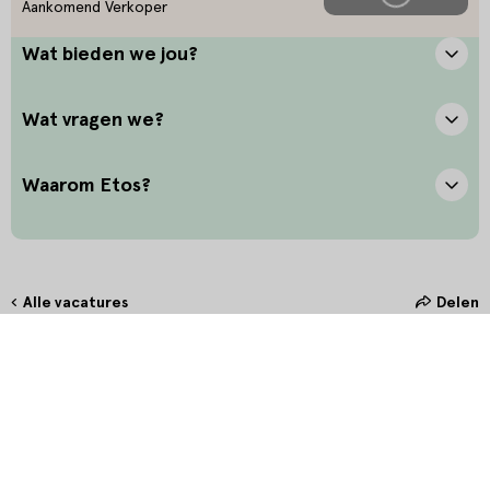
Aankomend Verkoper
Wat bieden we jou?
Wat vragen we?
Waarom Etos?
Alle vacatures
Delen
Hoe maak jij het verschil?
Bij Etos zetten we onze klant altijd voorop. Door oprechte
interesse en het stellen van de juiste vragen bieden we onze klanten
in de winkel de allerbeste service. Door persoonlijk en betekenisvol
contact te maken, creëer je een unieke connectie waarmee jij hét
verschil maakt.