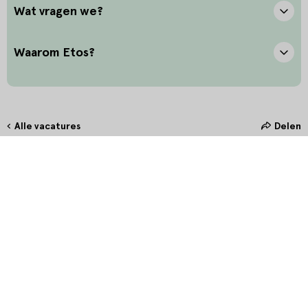
Wat vragen we?
Waarom Etos?
Alle vacatures
Delen
Hoe maak jij het verschil?
Bij Etos zetten we onze klant altijd voorop. Door oprechte
interesse en het stellen van de juiste vragen bieden we onze klanten
in de winkel de allerbeste service. Door persoonlijk en betekenisvol
contact te maken, creëer je een unieke connectie waarmee jij hét
verschil maakt.
Wat betekent dit voor jou?
Wil jij elke dag weer het beste uit jezelf halen en de Allerbeste
Service aan de klant leveren? Neem jij graag verantwoordelijkheid
voor het vlekkeloos reilen en zeilen van de winkel, krijg je energie
van het ontwikkelen en coachen van collega’s, om zo samen de