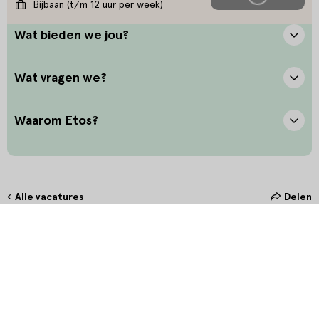
Bijbaan (t/m 12 uur per week)
Wat bieden we jou?
Wat vragen we?
Waarom Etos?
Alle vacatures
Delen
Hoe maak jij het verschil?
Bij Etos zetten we onze klant altijd voorop. Door oprechte
interesse en het stellen van de juiste vragen bieden we onze klanten
in de winkel de allerbeste service. Door persoonlijk en betekenisvol
contact te maken, creëer je een unieke connectie waarmee jij hét
verschil maakt.