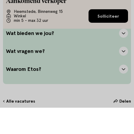
Aankomend Verkoper
Heemstede, Binnenweg 15
Winkel
Solliciteer
min 5 - max 32 uur
Wat bieden we jou?
Wat vragen we?
Waarom Etos?
Alle vacatures
Delen
Hoe maak jij het verschil?
Bij Etos zetten we onze klant altijd voorop. Door oprechte
interesse en het stellen van de juiste vragen bieden we onze klanten
in de winkel de allerbeste service. Door persoonlijk en betekenisvol