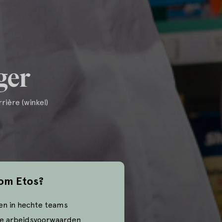
ger
rière (winkel)
om Etos?
en in hechte teams
e arbeidsvoorwaarden