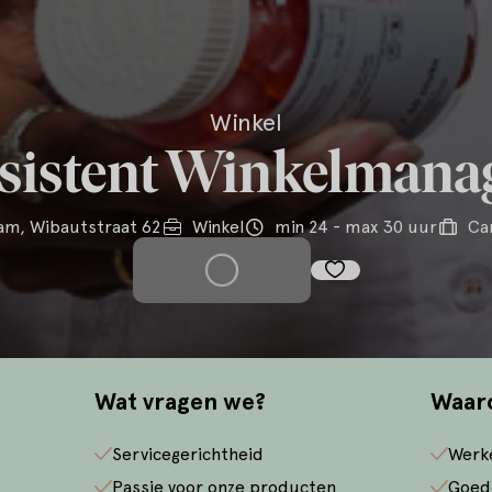
Winkel
sistent Winkelmana
m, Wibautstraat 62
Winkel
min 24 - max 30 uur
Car
Solliciteer
Wat vragen we?
Waar
Servicegerichtheid
Werk
Passie voor onze producten
Goed