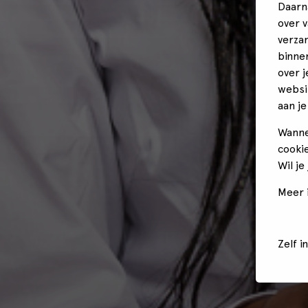
Daarn
over 
verza
binne
over 
websi
aan je
Wanne
cookie
Wil je
Meer i
Zelf i