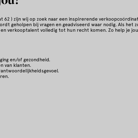
t 62 ) zijn wij op zoek naar een inspirerende verkoopcoördin
ordt geholpen bij vragen en geadviseerd waar nodig. Als het
en verkooptalent volledig tot hun recht komen. Zo help je j
rging en/of gezondheid.
n van klanten.
rantwoordelijkheidsgevoel.
ren.
idheid om dit diploma te halen op onze kosten.
0 uur per week
: