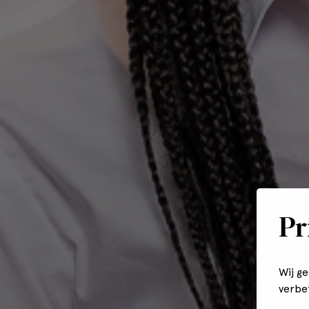
Pr
Wij g
verbe