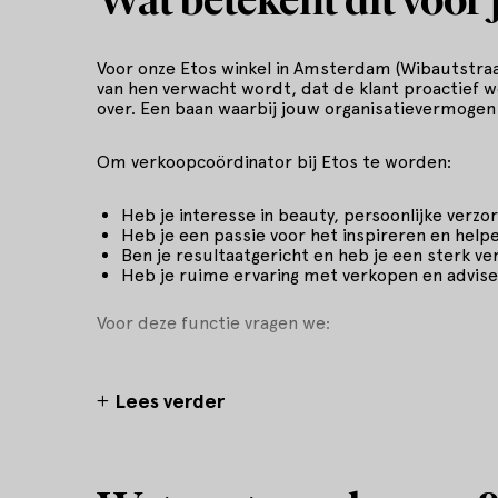
Voor onze Etos winkel in Amsterdam (Wibautstraa
van hen verwacht wordt, dat de klant proactief w
over. Een baan waarbij jouw organisatievermogen 
Om verkoopcoördinator bij Etos te worden:
Heb je interesse in beauty, persoonlijke verzo
Heb je een passie voor het inspireren en helpe
Ben je resultaatgericht en heb je een sterk ve
Heb je ruime ervaring met verkopen en advise
Voor deze functie vragen we:
Minimaal mbo werk- en denkniveau.
Minimaal assistent drogist diploma of de bere
Lees verder
De functie is voor minimaal 24 en maximaal 3
Als verkoopcoördinator bij Etos kun je rekenen op