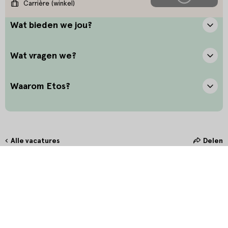
Carrière (winkel)
Wat bieden we jou?
Wat vragen we?
Waarom Etos?
Alle vacatures
Delen
Hoe maak jij het verschil?
Bij Etos zetten we onze klant altijd voorop. Door oprechte
interesse en het stellen van de juiste vragen bieden we onze klanten
in de winkel de allerbeste service. Door persoonlijk en betekenisvol
contact te maken, creëer je een unieke connectie waarmee jij hét
verschil maakt.